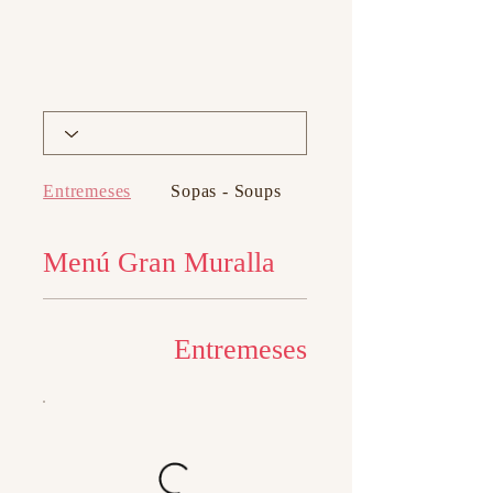
Entremeses
Sopas - Soups
Arroz y Tallarines ...
Menú Gran Muralla
Entremeses