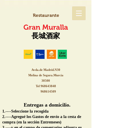
Restaurante
Gran Muralla
長城酒家
Avda.de Madrid.N30
Molina de Segura.Murcia
30500
Tel
968643848
968614509
Entregas a domicilio.
1.----Seleccione la recogida
2.----Agregué los Gastos de envío a la cesta de
compra (en la sección Entremeses)
3.----y en el campo de comentarios adjunta su