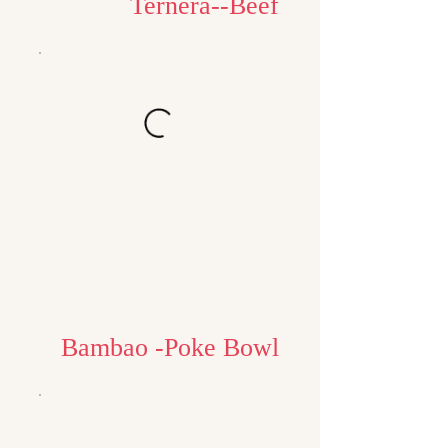
Ternera--Beef
Bambao -Poke Bowl